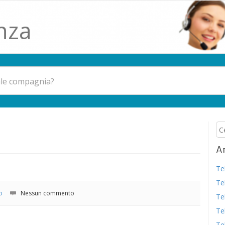
nza
Ar
Te
Te
o
Nessun commento
Te
Te
Te