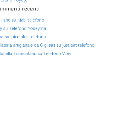
ommenti recenti
iliano
su
Kiabi telefono
ly
su
Telefono Yodeyma
na
su
Juice plus telefono
lateria artigianale da Gigi sas
su
Just eat telefono
tonella Tramontano
su
Telefono Viber