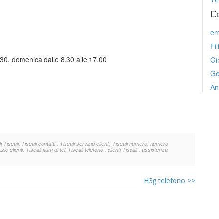
C
em
Fil
1.30, domenica dalle 8.30 alle 17.00
Gi
Ge
An
iscali, Tiscali contatti , Tiscali servizio clienti, Tiscali numero, numero
o clienti, Tiscali num di tel, Tiscali telefono , clienti Tiscali , assistenza
H3g telefono
>>