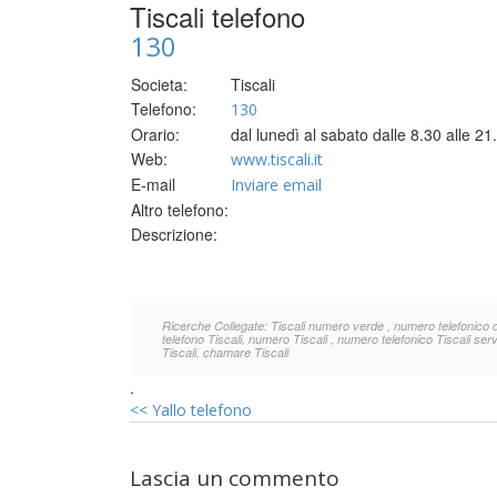
Tiscali telefono
130
Societa:
Tiscali
Telefono:
130
Orario:
dal lunedì al sabato dalle 8.30 alle 2
Web:
www.tiscali.it
E-mail
Inviare email
Altro telefono:
Descrizione:
Ricerche Collegate: Tiscali numero verde , numero telefonico di T
telefono Tiscali, numero Tiscali , numero telefonico Tiscali servizi
Tiscali, chamare Tiscali
.
<<
Yallo telefono
Lascia un commento