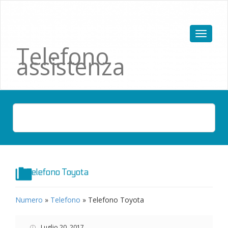
Telefono
assistenza
Telefono Toyota
Numero
»
Telefono
»
Telefono Toyota
Luglio 20, 2017