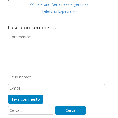
<<
Telefono Aerolineas argentinas
Telefono Expedia
>>
Lascia un commento