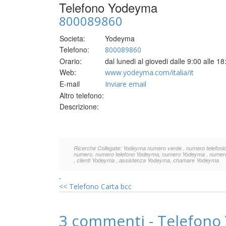
Telefono Yodeyma
800089860
Societa:
Yodeyma
Telefono:
800089860
Orario:
dal lunedi al giovedi dalle 9:00 alle 18
Web:
www.yodeyma.com/italia/it
E-mail
Inviare email
Altro telefono:
Descrizione:
Ricerche Collegate: Yodeyma numero verde , numero telefonic
numero, numero telefono Yodeyma, numero Yodeyma , numero t
, clienti Yodeyma , assistenza Yodeyma, chamare Yodeyma
.
<<
Telefono Carta bcc
3 commenti - Telefon