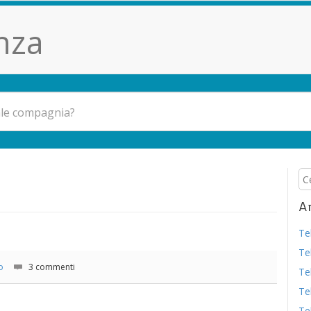
nza
Ar
Te
Te
o
3 commenti
Te
Te
Te