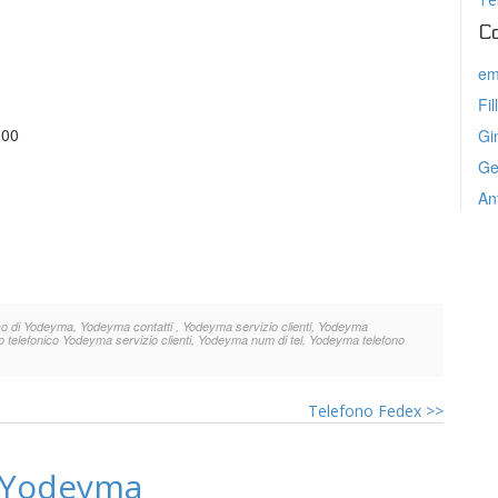
C
em
Fil
:00
Gi
Ge
An
o di Yodeyma, Yodeyma contatti , Yodeyma servizio clienti, Yodeyma
elefonico Yodeyma servizio clienti, Yodeyma num di tel, Yodeyma telefono
Telefono Fedex
>>
o Yodeyma