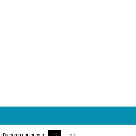
ia d'accordo con questo.
Info
OK