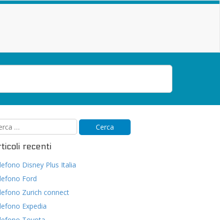
ticoli recenti
lefono Disney Plus Italia
lefono Ford
lefono Zurich connect
lefono Expedia
lefono Toyota