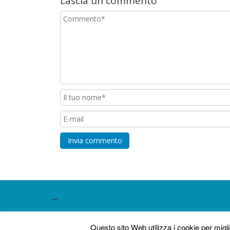
Lascia un commento
–
SEO powered by
MedioMundo
.
Questo sito Web utilizza i cookie per mig