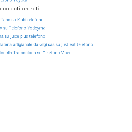
ommenti recenti
iliano
su
Kiabi telefono
ly
su
Telefono Yodeyma
na
su
Juice plus telefono
lateria artigianale da Gigi sas
su
Just eat telefono
tonella Tramontano
su
Telefono Viber