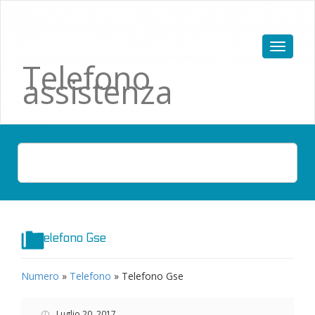
Telefono
assistenza
Telefono Gse
Numero
»
Telefono
»
Telefono Gse
Luglio 20, 2017