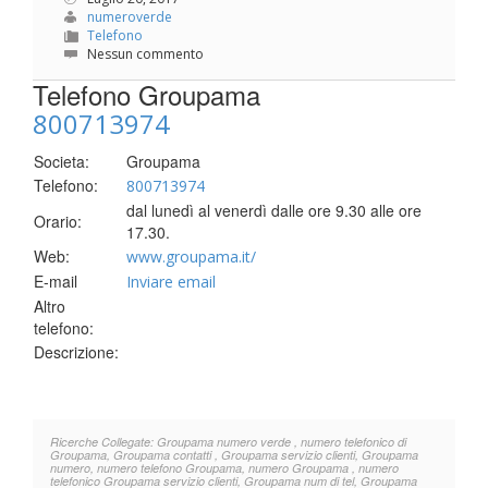
numeroverde
Telefono
Nessun commento
Telefono Groupama
800713974
Societa:
Groupama
Telefono:
800713974
dal lunedì al venerdì dalle ore 9.30 alle ore
Orario:
17.30.
Web:
www.groupama.it/
E-mail
Inviare email
Altro
telefono:
Descrizione:
Ricerche Collegate: Groupama numero verde , numero telefonico di
Groupama, Groupama contatti , Groupama servizio clienti, Groupama
numero, numero telefono Groupama, numero Groupama , numero
telefonico Groupama servizio clienti, Groupama num di tel, Groupama