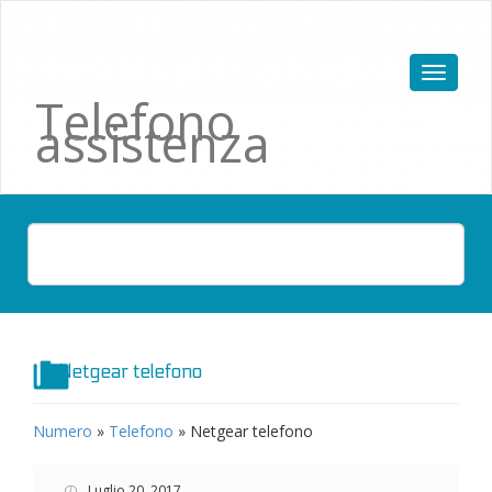
Telefono
assistenza
Netgear telefono
Numero
»
Telefono
»
Netgear telefono
Luglio 20, 2017