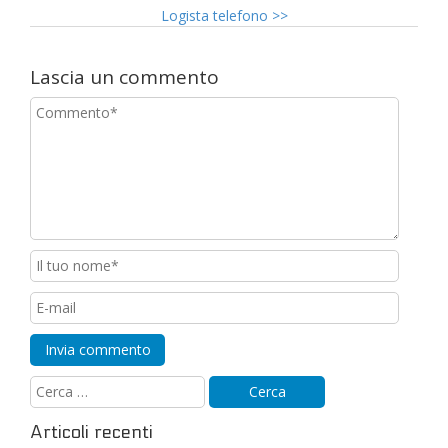
Logista telefono
>>
Lascia un commento
Articoli recenti