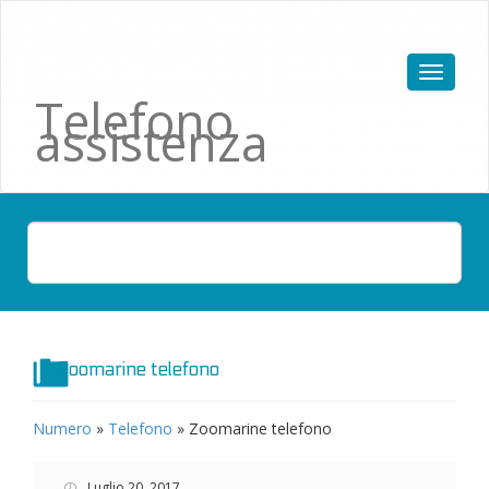
Telefono
assistenza
Zoomarine telefono
Numero
»
Telefono
»
Zoomarine telefono
Luglio 20, 2017