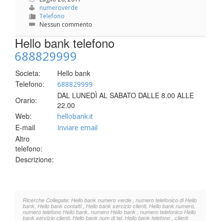
numeroverde
Telefono
Nessun commento
Hello bank telefono
688829999
Societa:
Hello bank
Telefono:
688829999
DAL LUNEDÌ AL SABATO DALLE 8.00 ALLE
Orario:
22.00
Web:
hellobank.it
E-mail
Inviare email
Altro
telefono:
Descrizione:
Ricerche Collegate: Hello bank numero verde , numero telefonico di Hello
bank, Hello bank contatti , Hello bank servizio clienti, Hello bank numero,
numero telefono Hello bank, numero Hello bank , numero telefonico Hello
bank servizio clienti, Hello bank num di tel, Hello bank telefono , clienti