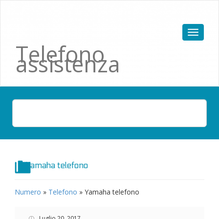
Telefono
assistenza
Yamaha telefono
Numero
»
Telefono
»
Yamaha telefono
Luglio 20, 2017