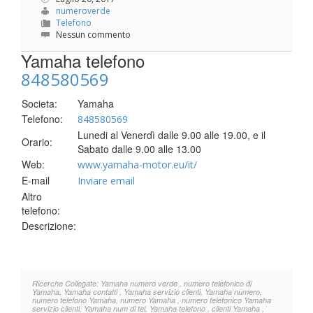
numeroverde
Telefono
Nessun commento
Yamaha telefono
848580569
Societa:
Yamaha
Telefono:
848580569
Lunedi al Venerdì dalle 9.00 alle 19.00, e il
Orario:
Sabato dalle 9.00 alle 13.00
Web:
www.yamaha-motor.eu/it/
E-mail
Inviare email
Altro
telefono:
Descrizione:
Ricerche Collegate: Yamaha numero verde , numero telefonico di
Yamaha, Yamaha contatti , Yamaha servizio clienti, Yamaha numero,
numero telefono Yamaha, numero Yamaha , numero telefonico Yamaha
servizio clienti, Yamaha num di tel, Yamaha telefono , clienti Yamaha ,