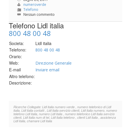
numeroverde
Telefono
Nessun commento
Telefono Lidl italia
800 48 00 48
Societa:
Lidl italia
Telefono:
800 48 00 48
Orario:
Web:
Direzione Generale
E-mail
Inviare email
Altro telefono:
Descrizione:
Ricerche Collegate: Lidl italia numero verde , numero telefonico di Lidl
italia, Lidl italia contatti , Lidl italia servizio clienti, Lidl italia numero, numero
telefono Lidl italia, numero Lidl italia , numero telefonico Lidl italia servizio
clienti, Lidl italia num di tel, Lidl italia telefono , clienti Lidl italia , assistenza
Lidl italia, chamare Lidl italia
.