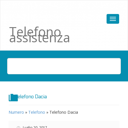
Telefono
assistenza
Telefono Dacia
Numero
»
Telefono
»
Telefono Dacia
Luglio 20, 2017