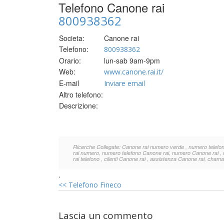
Telefono Canone rai
800938362
Societa:
Canone rai
Telefono:
800938362
Orario:
lun-sab 9am-9pm
Web:
www.canone.rai.it/
E-mail
Inviare email
Altro telefono:
Descrizione:
Ricerche Collegate: Canone rai numero verde , numero telefonic
rai numero, numero telefono Canone rai, numero Canone rai , n
rai telefono , clienti Canone rai , assistenza Canone rai, cham
.
<<
Telefono Fineco
Lascia un commento