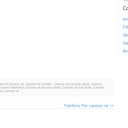
C
em
Fil
Gi
Ge
An
o di Canone rai, Canone rai contatti , Canone rai servizio clienti, Canone
umero telefonico Canone rai servizio clienti, Canone rai num di tel, Canone
are Canone rai
Telefono Per canone rai
>>