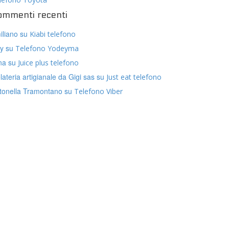
ommenti recenti
iliano
su
Kiabi telefono
ly
su
Telefono Yodeyma
na
su
Juice plus telefono
lateria artigianale da Gigi sas
su
Just eat telefono
tonella Tramontano
su
Telefono Viber