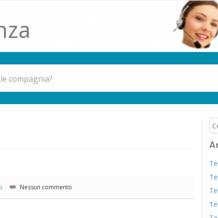
nza
Ar
Te
Te
o
Nessun commento
Te
Te
Te