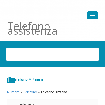
Telefono
assistenza
Telefono Artsana
Numero
»
Telefono
»
Telefono Artsana
Luglio 20, 2017