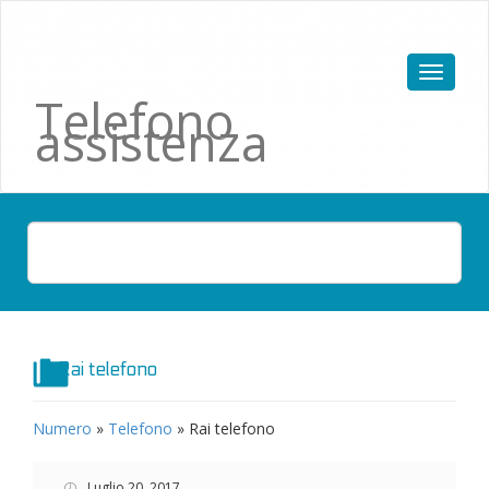
Telefono
assistenza
Rai telefono
Numero
»
Telefono
»
Rai telefono
Luglio 20, 2017