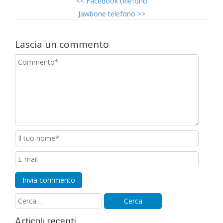
<<
Facebook telefono
Jawbone telefono
>>
Lascia un commento
Articoli recenti